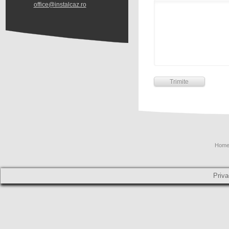
office@instalcaz.ro
Hom
Priva