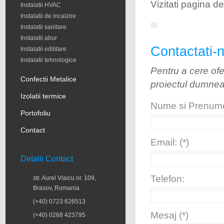
Vizitati pagina d
Instalatii HVAC
Instalatii de incalzire
Instalatii sanitare
Instalatii abur
Contactati-n
Instalatii edilitare
Instalatii tehnologice
Pentru a cere ofe
Confectii Metalice
proiectul dumne
Izolatii termice
Nume si Prenume:
Portofoliu
Contact
Email: (*)
Detalii Contact
Telefon:
str. Aurel Vlaicu nr. 109,
Brasov, Romania
(+40) 0723 626513
Mesaj (*)
(+40) 0268 423795