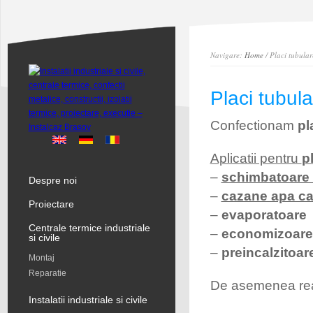
Navigare:
Home
/ Placi tubular
Placi tubula
Confectionam
pl
Aplicatii pentru
p
–
schimbatoare 
Despre noi
–
cazane apa ca
Proiectare
–
evaporatoare
Centrale termice industriale
–
economizoare
si civile
–
preincalzitoar
Montaj
Reparatie
De asemenea re
Instalatii industriale si civile