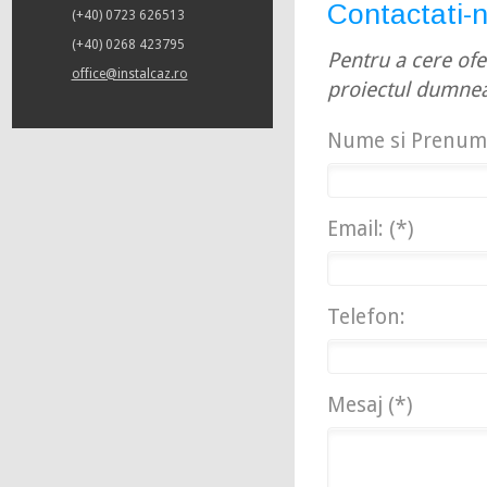
Contactati-n
(+40) 0723 626513
(+40) 0268 423795
Pentru a cere ofe
office@instalcaz.ro
proiectul dumne
Nume si Prenume
Email: (*)
Telefon:
Mesaj (*)