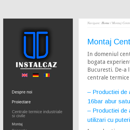
Navigare:
Home
/ Montaj Centr
Montaj Cent
In domeniul centr
bogata experient
Bucuresti. De-a 
centrale termice 
– Productiei de 
Despre noi
16bar abur satur
Proiectare
– Productiei de 
Centrale termice industriale
si civile
utilizari cu pute
Montaj