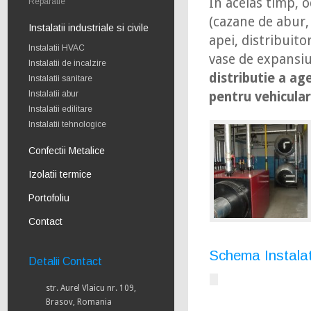
In acelas timp, 
Reparatie
(cazane de abur, 
Instalatii industriale si civile
apei, distribuito
Instalatii HVAC
vase de expansi
Instalatii de incalzire
distributie a ag
Instalatii sanitare
Instalatii abur
pentru vehicular
Instalatii edilitare
Instalatii tehnologice
Confectii Metalice
Izolatii termice
Portofoliu
Contact
Schema Instala
Detalii Contact
str. Aurel Vlaicu nr. 109,
Brasov, Romania