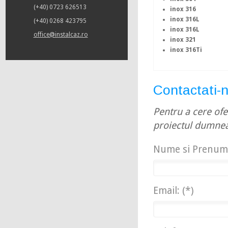
(+40) 0723 626513
inox 316
inox 316L
(+40) 0268 423795
inox 316L
office@instalcaz.ro
inox 321
inox 316Ti
Contactati-n
Pentru a cere ofe
proiectul dumne
Nume si Prenume
Email: (*)