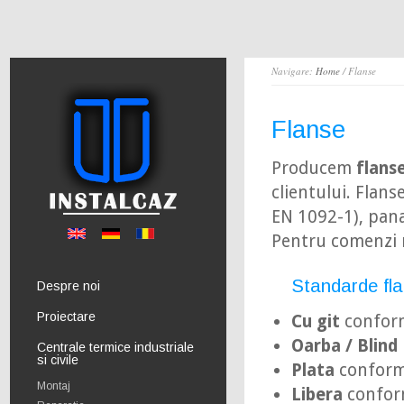
Navigare:
Home
/ Flanse
Flanse
Producem
flans
clientului. Flan
EN 1092-1), pan
Pentru comenzi m
Standarde fl
Despre noi
Proiectare
Cu git
conform
Oarba / Blind
Centrale termice industriale
si civile
Plata
conform
Montaj
Libera
confor