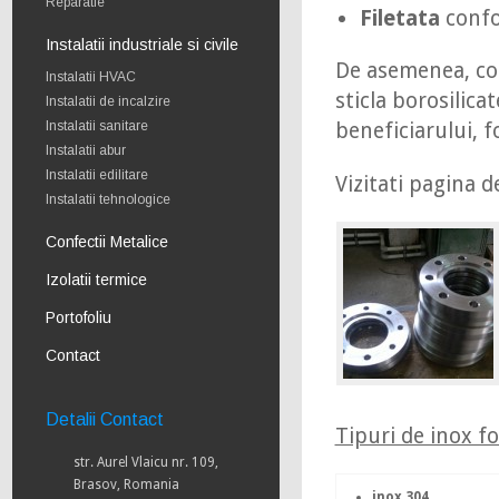
Reparatie
Filetata
confo
Instalatii industriale si civile
De asemenea, c
Instalatii HVAC
sticla borosilic
Instalatii de incalzire
Instalatii sanitare
beneficiarului, f
Instalatii abur
Instalatii edilitare
Vizitati pagina 
Instalatii tehnologice
Confectii Metalice
Izolatii termice
Portofoliu
Contact
Detalii Contact
Tipuri de inox fo
str. Aurel Vlaicu nr. 109,
Brasov, Romania
inox 304