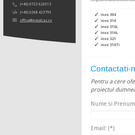
(+40) 0723 626513
(+40) 0268 423795
inox 304
office@instalcaz.ro
inox 316
inox 316L
inox 316L
inox 321
inox 316Ti
Contactati-n
Pentru a cere ofe
proiectul dumne
Nume si Prenume
Email: (*)