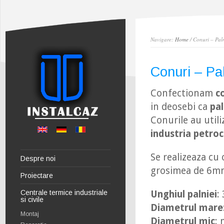
Navigare:
Home
/ Conuri – Paln
Conuri – Pal
Confectionam
c
in deosebi ca
pal
Conurile au utili
industria petroc
Se realizeaza cu
Despre noi
grosimea de 6mm,
Proiectare
Centrale termice industriale
Unghiul palniei
:
si civile
Diametrul mare
Montaj
Diametrul mic
: