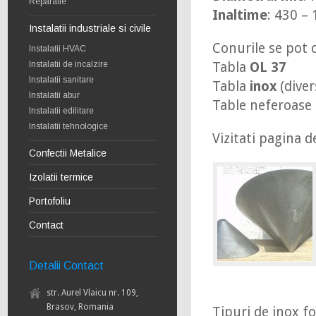
Reparatie
Inaltime
: 430 
Instalatii industriale si civile
Conurile se pot 
Instalatii HVAC
Instalatii de incalzire
Tabla
OL 37
Instalatii sanitare
Tabla
inox
(diver
Instalatii abur
Table neferoase 
Instalatii edilitare
Instalatii tehnologice
Vizitati pagina 
Confectii Metalice
Izolatii termice
Portofoliu
Contact
Detalii Contact
str. Aurel Vlaicu nr. 109,
Brasov, Romania
Tipuri de inox fo