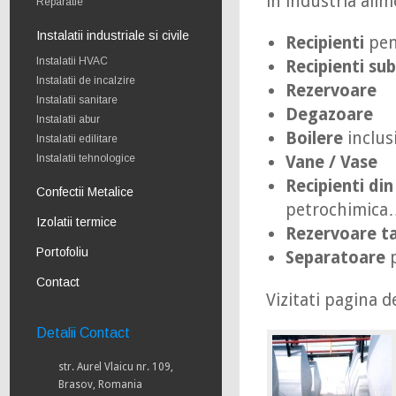
in industria alim
Reparatie
Instalatii industriale si civile
Recipienti
pent
Instalatii HVAC
Recipienti su
Instalatii de incalzire
Rezervoare
Instalatii sanitare
Degazoare
Instalatii abur
Boilere
inclus
Instalatii edilitare
Instalatii tehnologice
Vane / Vase
Recipienti din
Confectii Metalice
petrochimica
Izolatii termice
Rezervoare 
Portofoliu
Separatoare
p
Contact
Vizitati pagina 
Detalii Contact
str. Aurel Vlaicu nr. 109,
Brasov, Romania