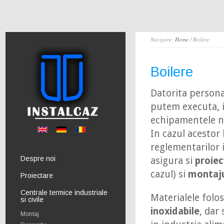
Navigare:
Home
/ Boilere
Boilere
Datorita personal
putem executa, i
echipamentele n
In cazul acestor 
reglementarilor 
Despre noi
asigura si
proiec
cazul) si
montaju
Proiectare
Centrale termice industriale
Materialele folo
si civile
inoxidabile
, dar 
Montaj