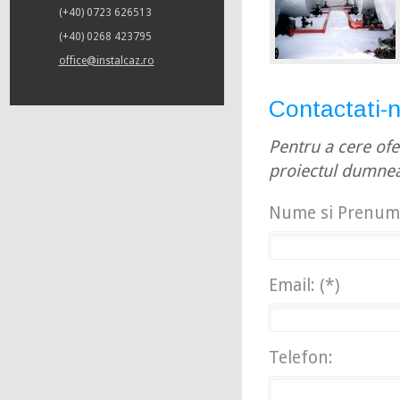
(+40) 0723 626513
(+40) 0268 423795
office@instalcaz.ro
Contactati-n
Pentru a cere ofe
proiectul dumne
Nume si Prenume
Email: (*)
Telefon: